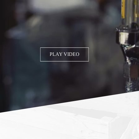
PLAY VIDEO