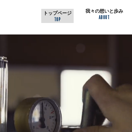
我々の想いと歩み
トップページ
ABOUT
TOP